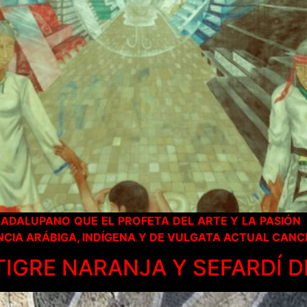
ADALUPANO QUE EL PROFETA DEL ARTE Y LA PASIÓN 
CIA ARÁBIGA, INDÍGENA Y DE VULGATA ACTUAL CANC
 TIGRE NARANJA Y SEFARDÍ 