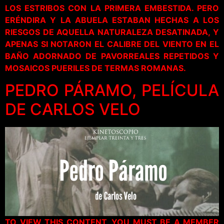
LOS ESTRIBOS CON LA PRIMERA EMBESTIDA. PERO
ERÉNDIRA Y LA ABUELA ESTABAN HECHAS A LOS
RIESGOS DE AQUELLA NATURALEZA DESATINADA, Y
APENAS SI NOTARON EL CALIBRE DEL VIENTO EN EL
BAÑO ADORNADO DE PAVORREALES REPETIDOS Y
MOSAICOS PUERILES DE TERMAS ROMANAS.
PEDRO PÁRAMO, PELÍCULA
DE CARLOS VELO
TO VIEW THIS CONTENT, YOU MUST BE A MEMBER