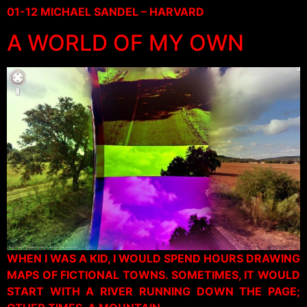
01-12 MICHAEL SANDEL – HARVARD
A WORLD OF MY OWN
WHEN I WAS A KID, I WOULD SPEND HOURS DRAWING
MAPS OF FICTIONAL TOWNS. SOMETIMES, IT WOULD
START WITH A RIVER RUNNING DOWN THE PAGE;