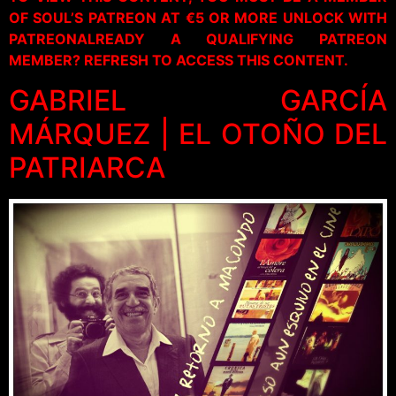
OF SOUL’S PATREON AT €5 OR MORE UNLOCK WITH
PATREONALREADY A QUALIFYING PATREON
MEMBER? REFRESH TO ACCESS THIS CONTENT.
GABRIEL GARCÍA
MÁRQUEZ | EL OTOÑO DEL
PATRIARCA