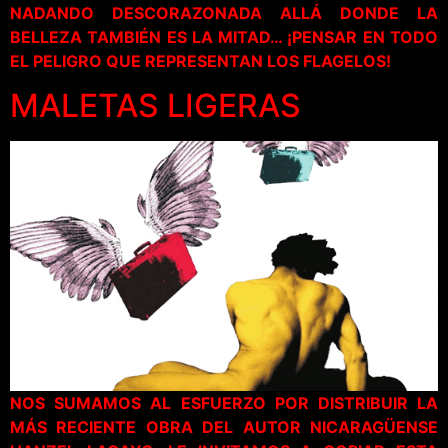
NADANDO DESCORAZONADA ALLÁ DONDE LA
BELLEZA TAMBIÉN ES LA MITAD… ¡PENSAR EN TODO
EL PELIGRO QUE REPRESENTAN LOS FLAGELOS!
MALETAS LIGERAS
NOS SUMAMOS AL ESFUERZO POR DISTRIBUIR LA
MÁS RECIENTE OBRA DEL AUTOR NICARAGÜENSE